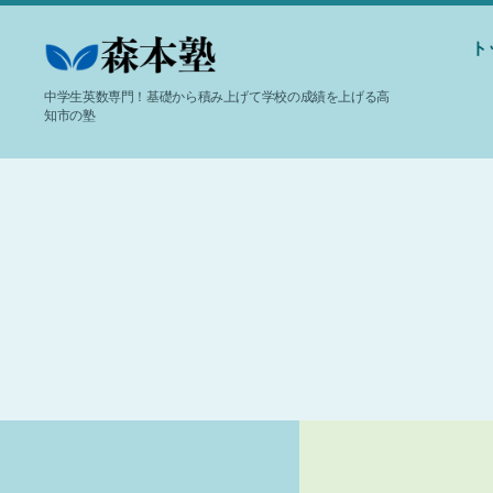
ト
-
中学生英数専門！基礎から積み上げて学校の成績を上げる高
高
知市の塾
知
市
個
別
指
導-
森
本
塾