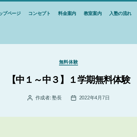
ップページ
コンセプト
料金案内
教室案内
入塾の流れ
カ
無料体験
テ
ゴ
【中１～中３】１学期無料体験
リ
ー
作成者:
塾長
2022年4月7日
投
投
稿
稿
者
日