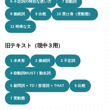
6 不定詞の特別な使い方
7 助動詞
8 接続詞
9 比較
10 受け身（受動態）
11 特殊な文
旧テキスト（現中３用）
1 未来形
2 接続詞
3 不定詞
4 助動詞MUST / 動名詞
5 疑問詞 + TO / 形容詞 + THAT
6 比較
7 受動態