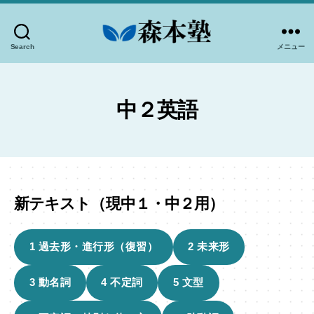
Search
メニュー
-
高
知
市
中２英語
個
別
指
導-
森
新テキスト（現中１・中２用）
本
塾
1 過去形・進行形（復習）
2 未来形
3 動名詞
4 不定詞
5 文型