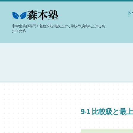
ト
-
中学生英数専門！基礎から積み上げて学校の成績を上げる高
高
知市の塾
知
市
個
別
指
導-
森
本
塾
9-1 比較級と最