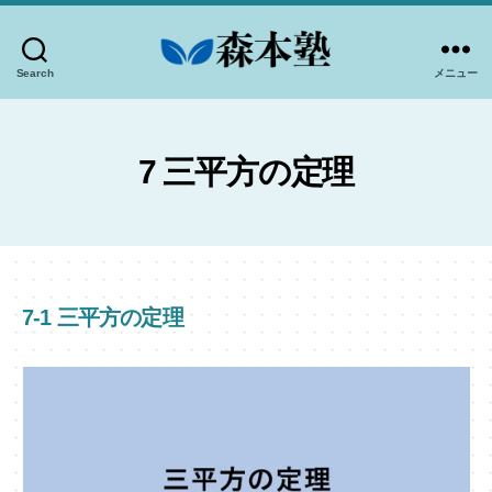
Search
メニュー
-
高
知
市
7 三平方の定理
個
別
指
導-
森
7-1 三平方の定理
本
塾