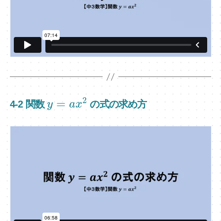
2
=
4-2 関数
の式の求め方
y
a
x