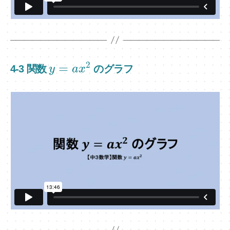
2
=
4-3 関数
のグラフ
y
a
x