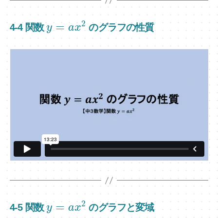
2
=
4-4 関数
のグラフの性質
y
a
x
2
=
4-5 関数
のグラフと変域
y
a
x