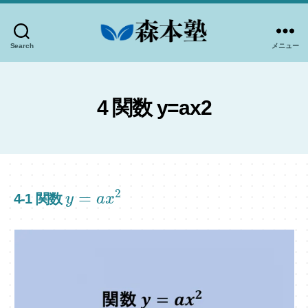
Search
メニュー
-
高
知
市
4 関数 y=ax2
個
別
指
導-
森
2
=
4-1 関数
y
a
x
本
塾