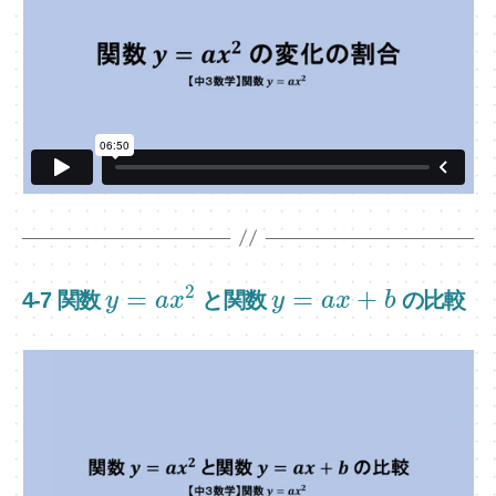
2
=
=
+
4-7 関数
と関数
の比較
y
a
x
y
a
x
b