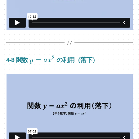
2
=
4-8 関数
の利用（落下）
y
a
x