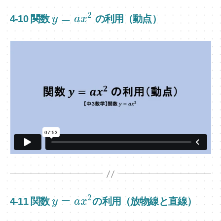
2
=
4-10 関数
の利用（動点）
y
a
x
2
=
4-11 関数
の利用（放物線と直線）
y
a
x