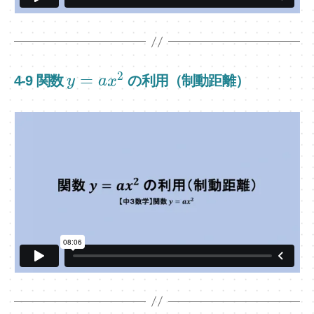
2
=
4-9 関数
の利用（制動距離）
y
a
x