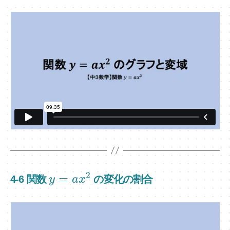
2
=
4-6 関数
の変化の割合
y
a
x