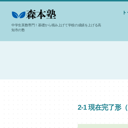
ト
-
中学生英数専門！基礎から積み上げて学校の成績を上げる高
高
知市の塾
知
市
個
別
指
導-
森
本
塾
2-1 現在完了形