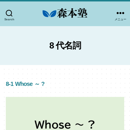
Search
メニュー
-
高
知
市
8 代名詞
個
別
指
導-
森
8-1 Whose ～ ?
本
塾