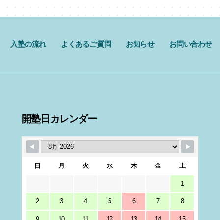
入塾の流れ
よくあるご質問
お知らせ
お問い合わせ
開塾日カレンダー
日
月
火
水
木
金
土
1
2
3
4
5
6
7
8
9
10
11
12
13
14
15