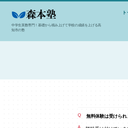
ト
-
中学生英数専門！基礎から積み上げて学校の成績を上げる高
高
知市の塾
知
市
個
別
指
導-
森
本
塾
Q
無料体験は受けられ
A